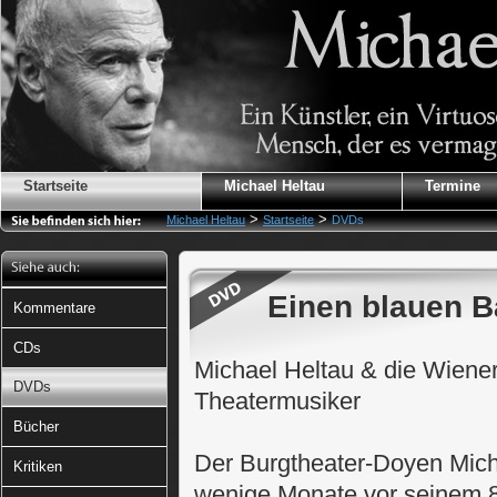
Startseite
Michael Heltau
Termine
>
>
Michael Heltau
Startseite
DVDs
Einen blauen B
Kommentare
CDs
Michael Heltau & die Wiene
DVDs
Theatermusiker
Bücher
Der Burgtheater-Doyen Micha
Kritiken
wenige Monate vor seinem 