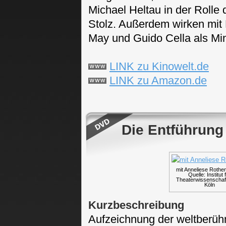
Michael Heltau in der Rolle 
Stolz. Außerdem wirken mit 
May und Guido Cella als Min
LINK zu Kinowelt.de
LINK zu Amazon.de
Die Entführung
mit Anneliese Rothe
Quelle: Institut 
Theaterwissenschaft
Köln
Kurzbeschreibung
Aufzeichnung der weltberüh