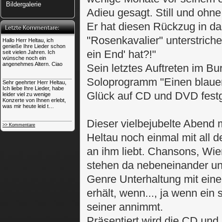
Bildergalerie
Adieu gesagt. Still und ohne
Er hat diesen Rückzug in d
"Rosenkavalier" unterstriche
Hallo Herr Heltau, ich
genieße Ihre Lieder schon
ein End' hat?!"
seit vielen Jahren. Ich
wünsche noch ein
angenehmes Altern. Ciao
Sein letztes Auftreten im Bu
Soloprogramm "Einen blauen
Sehr geehrter Herr Heltau,
Ich liebe Ihre Lieder, habe
Glück auf CD und DVD festg
leider viel zu wenige
Konzerte von Ihnen erlebt,
was mir heute leid t…
Dieser vielbejubelte Abend 
>> Kommentare
Heltau noch einmal mit all 
an ihm liebt. Chansons, Wie
stehen da nebeneinander un
Genre Unterhaltung mit ein
erhält, wenn..., ja wenn ein
seiner annimmt.
Präsentiert wird die CD un