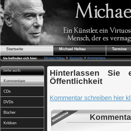
Startseite
Michael Heltau
Termine
>
>
Michael Heltau
Startseite
Kommentare
Hinterlassen Sie
Öffentlichkeit
Kommentare
CDs
Kommentar schreiben hier kli
DVDs
Bücher
Kommentar
Kritiken