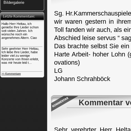
Bildergalerie
Sg. Hr.Kammerschauspiele
wir waren gestern in ihre
Hallo Herr Heltau, ich
genieße Ihre Lieder schon
Toll fanden wir auch, als e
seit vielen Jahren. Ich
wünsche noch ein
Abschied leise servus “ s
angenehmes Altern. Ciao
Das brachte selbst Sie ein
Sehr geehrter Herr Heltau,
Ich liebe Ihre Lieder, habe
Harte Arbeit- hoher Lohn (g
leider viel zu wenige
Konzerte von Ihnen erlebt,
ovations)
was mir heute leid t…
LG
>> Kommentare
Johann Schrahböck
Kommentar vo
Sehr verehrter Herr Helt