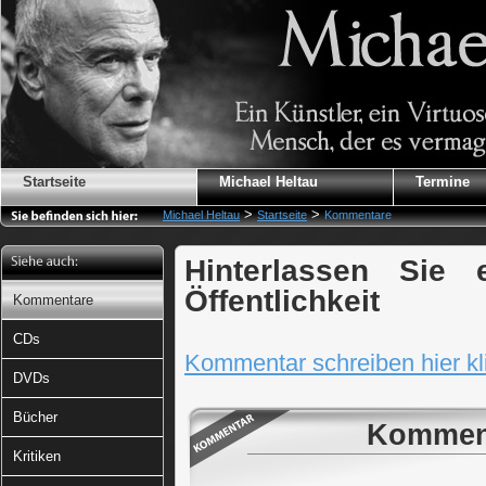
Startseite
Michael Heltau
Termine
>
>
Michael Heltau
Startseite
Kommentare
Hinterlassen Sie
Öffentlichkeit
Kommentare
CDs
Kommentar schreiben hier kli
DVDs
Bücher
Komment
Kritiken